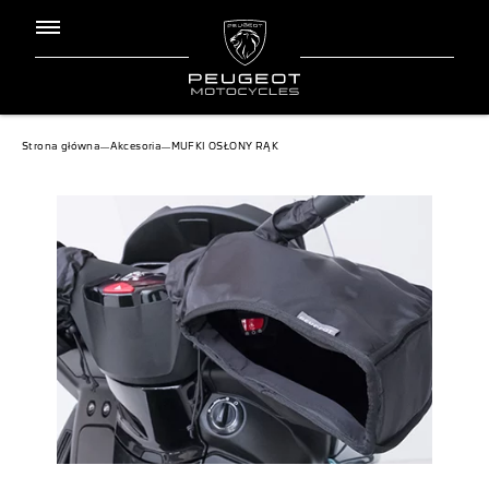
Jesteś tutaj:
Strona główna
―
Akcesoria
―
MUFKI OSŁONY RĄK