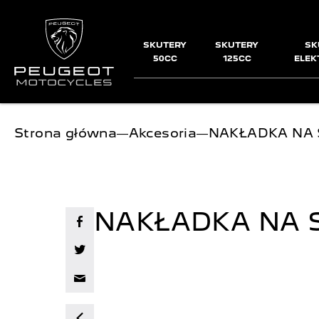
SKUTERY
SKUTERY
SK
50CC
125CC
ELEK
Jesteś tutaj:
Strona główna
―
Akcesoria
―
NAKŁADKA NA 
NAKŁADKA NA S