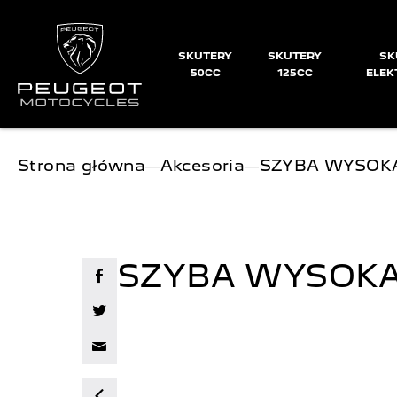
SKUTERY
SKUTERY
SK
50CC
125CC
ELEK
Jesteś tutaj:
Strona główna
―
Akcesoria
―
SZYBA WYSOK
SZYBA WYSOK