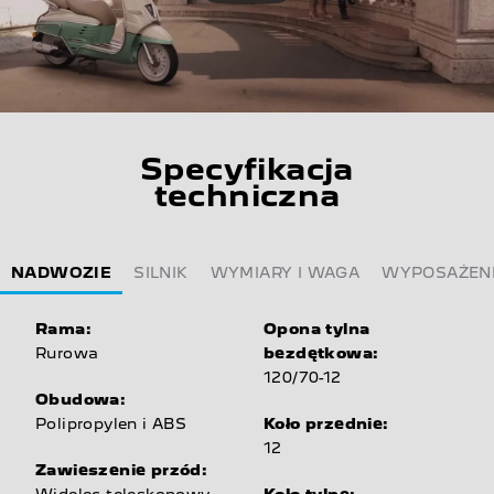
Specyfikacja
techniczna
NADWOZIE
SILNIK
WYMIARY I WAGA
WYPOSAŻEN
Rama:
Opona tylna
Rurowa
bezdętkowa:
120/70-12
Obudowa:
Polipropylen i ABS
Koło przednie:
12
Zawieszenie przód:
Widelec teleskopowy
Koło tylne: