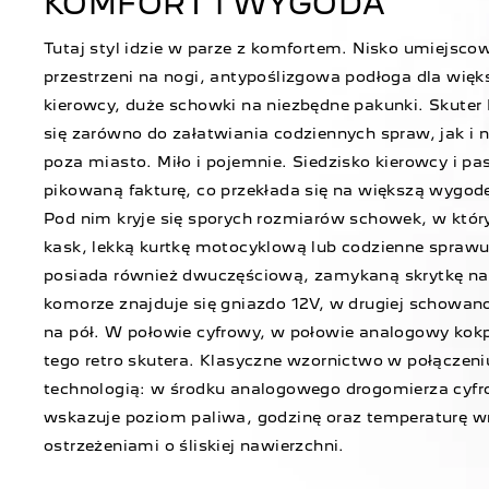
KOMFORT I WYGODA
Tutaj styl idzie w parze z komfortem. Nisko umiejscow
przestrzeni na nogi, antypoślizgowa podłoga dla wię
kierowcy, duże schowki na niezbędne pakunki. Skuter 
się zarówno do załatwiania codziennych spraw, jak i 
poza miasto. Miło i pojemnie. Siedzisko kierowcy i p
pikowaną fakturę, co przekłada się na większą wygod
Pod nim kryje się sporych rozmiarów schowek, w kt
kask, lekką kurtkę motocyklową lub codzienne sprawun
posiada również dwuczęściową, zamykaną skrytkę na 
komorze znajduje się gniazdo 12V, w drugiej schowano
na pół. W połowie cyfrowy, w połowie analogowy kokp
tego retro skutera. Klasyczne wzornictwo w połączen
technologią: w środku analogowego drogomierza cyf
wskazuje poziom paliwa, godzinę oraz temperaturę w
ostrzeżeniami o śliskiej nawierzchni.