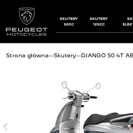
SKUTERY
SKUTERY
SK
50CC
125CC
ELEK
Jesteś tutaj:
Strona główna
―
Skutery
―
DJANGO 50 4T A