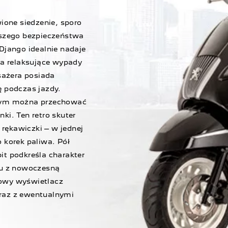
ione siedzenie, sporo
kszego bezpieczeństwa
Django idealnie nadaje
na relaksujące wypady
asażera posiada
ę podczas jazdy.
órym można przechować
ki. Ten retro skuter
rękawiczki – w jednej
 korek paliwa. Pół
it podkreśla charakter
iu z nowoczesną
rowy wyświetlacz
raz z ewentualnymi