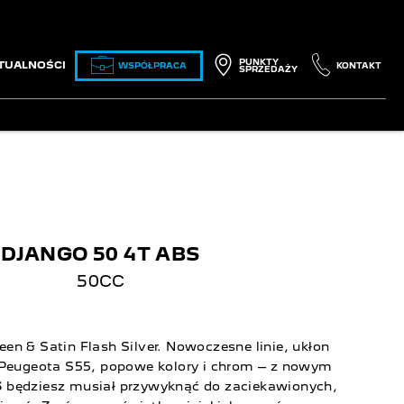
PUNKTY
TUALNOŚCI
WSPÓŁPRACA
KONTAKT
SPRZEDAŻY
DJANGO 50 4T ABS
50CC
een & Satin Flash Silver. Nowoczesne linie, ukłon
 Peugeota S55, popowe kolory i chrom – z nowym
S
będziesz musiał przywyknąć do zaciekawionych,