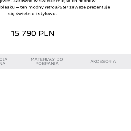
ojrzeń. Zarówno w świetle miejskich neonów
 blasku – ten modny
retroskuter
zawsze prezentuje
się świetnie i stylowo.
15 790 PLN
CJA
MATERIAŁY DO
AKCESORIA
NA
POBRANIA