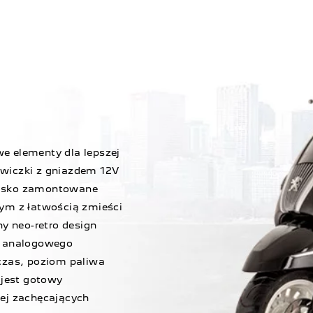
e elementy dla lepszej
wiczki z gniazdem 12V
nisko zamontowane
ym z łatwością zmieści
y neo-retro design
u analogowego
czas, poziom paliwa
 jest gotowy
ej zachęcających