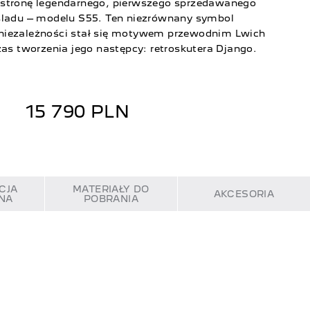
 stronę legendarnego, pierwszego sprzedawanego
śladu – modelu S55. Ten niezrównany symbol
i niezależności stał się motywem przewodnim Lwich
as tworzenia jego następcy: retroskutera Django.
15 790 PLN
CJA
MATERIAŁY DO
AKCESORIA
NA
POBRANIA