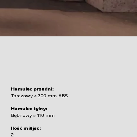
E
Hamulec przedni:
Tarczowy ⌀ 200 mm ABS
Hamulec tylny:
Bębnowy ⌀ 110 mm
Ilość miejsc:
2