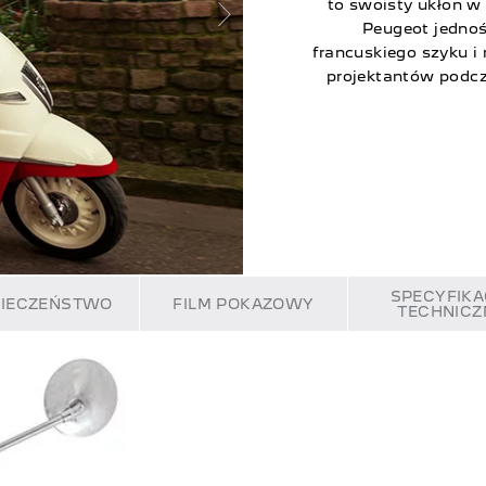
to swoisty ukłon w
Peugeot jedno
francuskiego szyku 
projektantów podcz
SPECYFIKA
PIECZEŃSTWO
FILM POKAZOWY
TECHNICZ