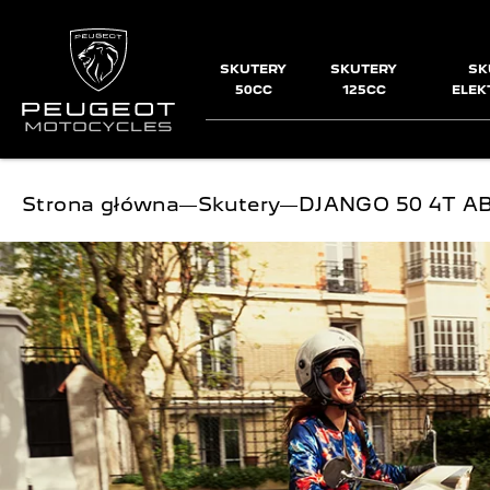
SKUTERY
SKUTERY
SK
50CC
125CC
ELEK
Jesteś tutaj:
Strona główna
―
Skutery
―
DJANGO 50 4T A