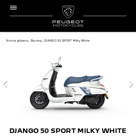
Jesteś tutaj:
Strona główna
―
Skutery
―
DJANGO 50 SPORT Milky White
DJANGO 50 SPORT MILKY WHITE