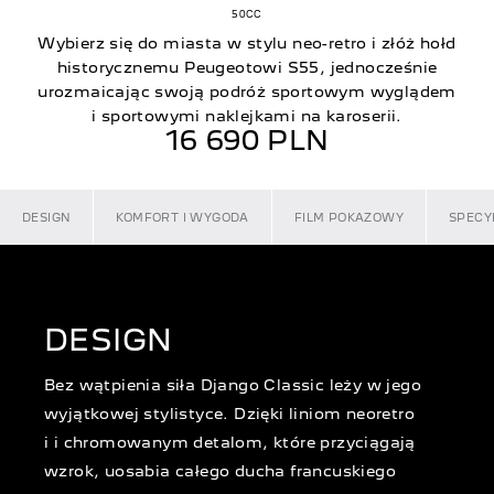
50CC
Wybierz się do miasta w stylu neo-retro i złóż hołd
historycznemu Peugeotowi S55, jednocześnie
urozmaicając swoją podróż sportowym wyglądem
i sportowymi naklejkami na karoserii.
16 690 PLN
DESIGN
KOMFORT I WYGODA
FILM POKAZOWY
SPECY
DESIGN
Bez wątpienia siła Django Classic leży w jego
wyjątkowej stylistyce. Dzięki liniom neoretro
i i chromowanym detalom, które przyciągają
wzrok, uosabia całego ducha francuskiego