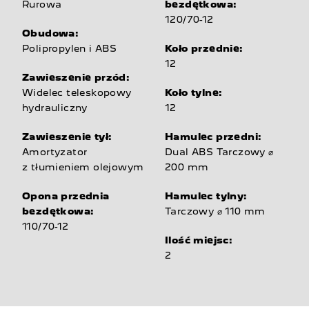
Rurowa
bezdętkowa:
120/70-12
Obudowa:
Polipropylen i ABS
Koło przednie:
12
Zawieszenie przód:
Widelec teleskopowy
Koło tylne:
hydrauliczny
12
Zawieszenie tył:
Hamulec przedni:
Amortyzator
Dual ABS Tarczowy ⌀
z tłumieniem olejowym
200 mm
Opona przednia
Hamulec tylny:
bezdętkowa:
Tarczowy ⌀ 110 mm
110/70-12
Ilość miejsc:
2