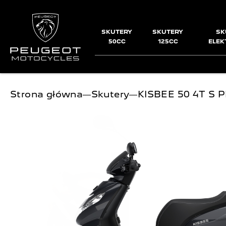
SKUTERY
SKUTERY
SK
50CC
125CC
ELEK
Jesteś tutaj:
Strona główna
―
Skutery
―
KISBEE 50 4T S 