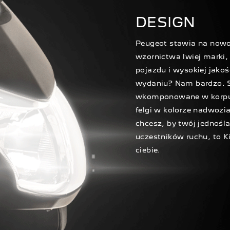
DESIGN
Peugeot stawia na nowo
wzornictwa lwiej marki,
pojazdu i wysokiej jako
wydaniu? Nam bardzo. Sa
wkomponowane w korpus
felgi w kolorze nadwozi
chcesz, by twój jednośl
uczestników ruchu, to K
ciebie.