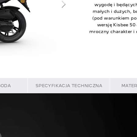
wygodę i będącyc
małych i dużych, b
(pod warunkiem pos
wersję Kisbee 50 
mroczny charakter i
GODA
SPECYFIKACJA TECHNICZNA
MATER