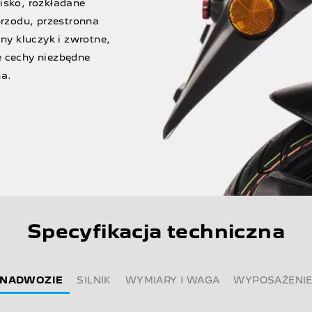
isko, rozkładane
rzodu, przestronna
y kluczyk i zwrotne,
e cechy niezbędne
na.
Specyfikacja techniczna
NADWOZIE
SILNIK
WYMIARY I WAGA
WYPOSAŻENI