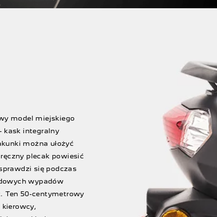
owy model miejskiego
 kask integralny
akunki można ułożyć
ręczny plecak powiesić
 sprawdzi się podczas
endowych wypadów
ż. Ten 50-centymetrowy
 kierowcy,